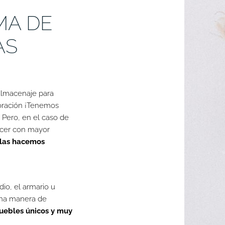
MA DE
AS
almacenaje para
coración ¡Tenemos
! Pero, en el caso de
acer con mayor
las hacemos
io, el armario u
una manera de
uebles únicos y muy