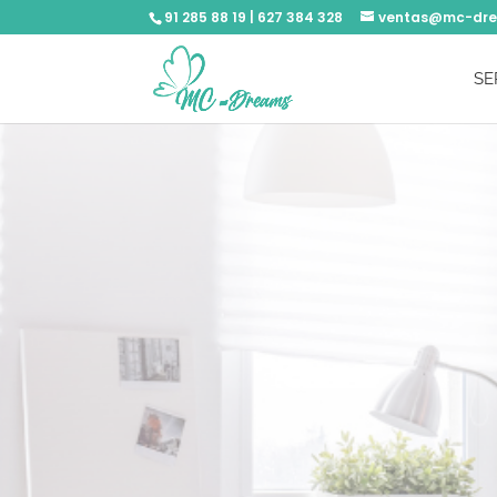
91 285 88 19 | 627 384 328
ventas@mc-dr
SE