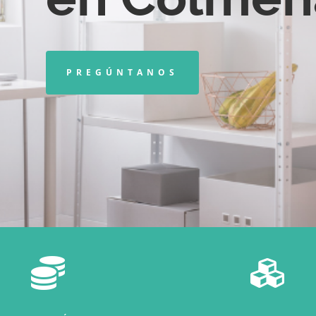
PREGÚNTANOS

