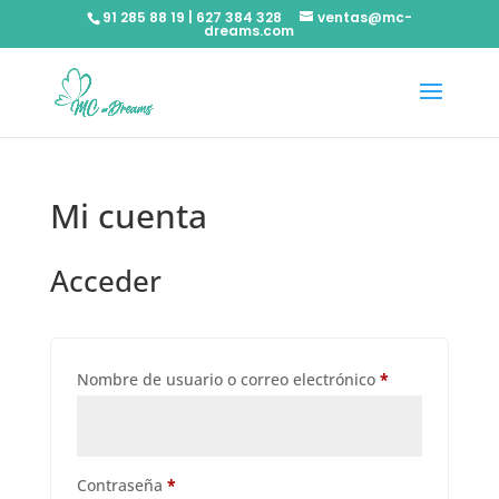
91 285 88 19 | 627 384 328
ventas@mc-
dreams.com
Mi cuenta
Acceder
Obligatorio
Nombre de usuario o correo electrónico
*
Obligatorio
Contraseña
*